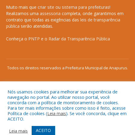
Muito mais que
criar site
ou
sistema para prefeituras
!
Realizamos uma
assessoria
completa, onde garantimos em
contrato que todas as exigências das
leis de transparência
pública
serão atendidas.
Conheça o
PNTP
e o
Radar da Transparência Pública
Todos os direitos reservados a Prefeitura Municipal de Anapurus.
Nós usamos cookies para melhorar sua experiência de
Mapa do Site
Acessar Área Administrativa
navegação no portal. Ao utilizar nosso portal, você
concorda com a política de monitoramento de cookies.
Acessar o Webmail
Para ter mais informações sobre como isso é feito, acesse
Política de cookies (
Leia mais
). Se você concorda, clique em
ACEITO.
ACEITO
Leia mais