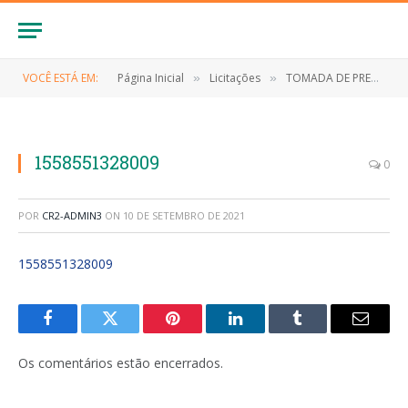
VOCÊ ESTÁ EM:
Página Inicial
Licitações
TOMADA DE PREÇOS Nº 001/2019 (Contratação de empresa especializada para execução dos serviõs de engenharia para construção de um Centro de Capacitação de Interesse da Administração Pública de Anapurus)
»
»
1558551328009
0
POR
CR2-ADMIN3
ON
10 DE SETEMBRO DE 2021
1558551328009
Facebook
Twitter
Pinterest
LinkedIn
Tumblr
E-
mail
Os comentários estão encerrados.