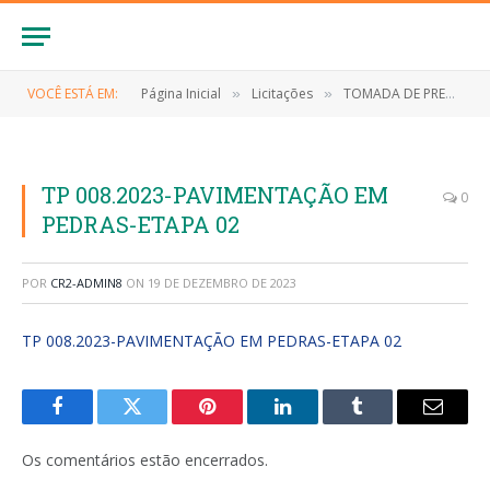
VOCÊ ESTÁ EM:
Página Inicial
Licitações
TOMADA DE PREÇOS N° 008/2023 (Contratação dos serviços de pavimentação em pedra no Bairro Aparecida – Etapa 02, conforme projeto básico)
»
»
TP 008.2023-PAVIMENTAÇÃO EM
0
PEDRAS-ETAPA 02
POR
CR2-ADMIN8
ON
19 DE DEZEMBRO DE 2023
TP 008.2023-PAVIMENTAÇÃO EM PEDRAS-ETAPA 02
Facebook
Twitter
Pinterest
LinkedIn
Tumblr
E-
mail
Os comentários estão encerrados.