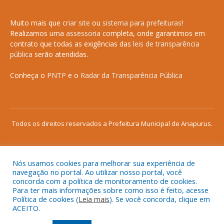
Muito mais que
criar site
ou
sistema para prefeituras
!
Realizamos uma
assessoria
completa, onde garantimos em
contrato que todas as exigências das
leis de transparência
pública
serão atendidas.
Conheça o
PNTP
e o
Radar da Transparência Pública
Todos os direitos reservados a Prefeitura Municipal de Anapurus.
Nós usamos cookies para melhorar sua experiência de
Mapa do Site
Acessar Área Administrativa
navegação no portal. Ao utilizar nosso portal, você
concorda com a política de monitoramento de cookies.
Acessar o Webmail
Para ter mais informações sobre como isso é feito, acesse
Política de cookies (
Leia mais
). Se você concorda, clique em
ACEITO.