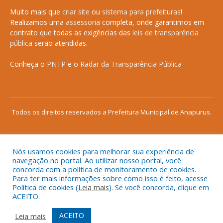
Muito mais que
criar site
ou
sistema para prefeituras
!
Realizamos uma
assessoria
completa, onde garantimos em
contrato que todas as exigências das
leis de transparência
pública
serão atendidas.
Conheça o
PNTP
e o
Radar da Transparência Pública
Todos os direitos reservados a Prefeitura Municipal de Anapurus.
Nós usamos cookies para melhorar sua experiência de
Mapa do Site
Acessar Área Administrativa
navegação no portal. Ao utilizar nosso portal, você
concorda com a política de monitoramento de cookies.
Acessar o Webmail
Para ter mais informações sobre como isso é feito, acesse
Política de cookies (
Leia mais
). Se você concorda, clique em
ACEITO.
ACEITO
Leia mais