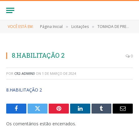
VOCÊ ESTÁ EM:
Página Inicial
Licitações
TOMADA DE PREÇOS N° 008/2023 (Contratação dos serviços de pavimentação em pedra no Bairro Aparecida – Etapa 02, conforme projeto básico)
»
»
8.HABILITAÇÃO 2
0
POR
CR2-ADMIN3
ON
1 DE MARÇO DE 2024
8.HABILITAÇÃO 2
Facebook
Twitter
Pinterest
LinkedIn
Tumblr
E-
mail
Os comentários estão encerrados.