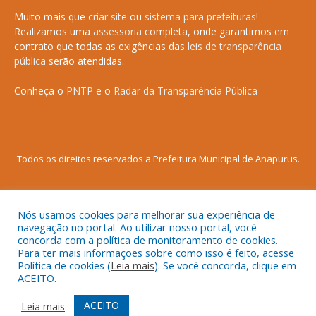
Muito mais que
criar site
ou
sistema para prefeituras
!
Realizamos uma
assessoria
completa, onde garantimos em
contrato que todas as exigências das
leis de transparência
pública
serão atendidas.
Conheça o
PNTP
e o
Radar da Transparência Pública
Todos os direitos reservados a Prefeitura Municipal de Anapurus.
Nós usamos cookies para melhorar sua experiência de
Mapa do Site
Acessar Área Administrativa
navegação no portal. Ao utilizar nosso portal, você
concorda com a política de monitoramento de cookies.
Acessar o Webmail
Para ter mais informações sobre como isso é feito, acesse
Política de cookies (
Leia mais
). Se você concorda, clique em
ACEITO.
ACEITO
Leia mais