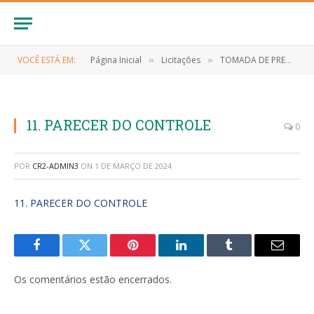
VOCÊ ESTÁ EM:
Página Inicial
Licitações
TOMADA DE PREÇOS N° 008/2023 (Contratação dos serviços de pavimentação em pedra no Bairro Aparecida – Etapa 02, conforme projeto básico)
»
»
11. PARECER DO CONTROLE
0
POR
CR2-ADMIN3
ON
1 DE MARÇO DE 2024
11. PARECER DO CONTROLE
Facebook
Twitter
Pinterest
LinkedIn
Tumblr
E-
mail
Os comentários estão encerrados.