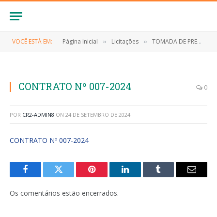
VOCÊ ESTÁ EM:
Página Inicial
Licitações
TOMADA DE PREÇOS N° 007/2023 (Contratação dos serviços de pavimentação em pedra no Bairro Aparecida – Etapa 01, conforme projeto básico)
»
»
CONTRATO Nº 007-2024
0
POR
CR2-ADMIN8
ON
24 DE SETEMBRO DE 2024
CONTRATO Nº 007-2024
Facebook
Twitter
Pinterest
LinkedIn
Tumblr
E-
mail
Os comentários estão encerrados.