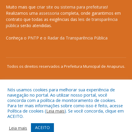
Muito mais que
criar site
ou
sistema para prefeituras
!
Realizamos uma
assessoria
completa, onde garantimos em
contrato que todas as exigências das
leis de transparência
pública
serão atendidas.
Conheça o
PNTP
e o
Radar da Transparência Pública
Todos os direitos reservados a Prefeitura Municipal de Anapurus.
Nós usamos cookies para melhorar sua experiência de
Mapa do Site
Acessar Área Administrativa
navegação no portal. Ao utilizar nosso portal, você
concorda com a política de monitoramento de cookies.
Acessar o Webmail
Para ter mais informações sobre como isso é feito, acesse
Política de cookies (
Leia mais
). Se você concorda, clique em
ACEITO.
ACEITO
Leia mais