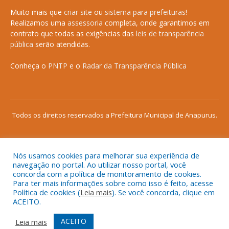
Muito mais que
criar site
ou
sistema para prefeituras
!
Realizamos uma
assessoria
completa, onde garantimos em
contrato que todas as exigências das
leis de transparência
pública
serão atendidas.
Conheça o
PNTP
e o
Radar da Transparência Pública
Todos os direitos reservados a Prefeitura Municipal de Anapurus.
Nós usamos cookies para melhorar sua experiência de
Mapa do Site
Acessar Área Administrativa
navegação no portal. Ao utilizar nosso portal, você
concorda com a política de monitoramento de cookies.
Acessar o Webmail
Para ter mais informações sobre como isso é feito, acesse
Política de cookies (
Leia mais
). Se você concorda, clique em
ACEITO.
ACEITO
Leia mais