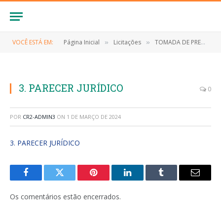
VOCÊ ESTÁ EM:
Página Inicial
Licitações
TOMADA DE PREÇOS N° 007/2023 (Contratação dos serviços de pavimentação em pedra no Bairro Aparecida – Etapa 01, conforme projeto básico)
»
»
3. PARECER JURÍDICO
0
POR
CR2-ADMIN3
ON
1 DE MARÇO DE 2024
3. PARECER JURÍDICO
Facebook
Twitter
Pinterest
LinkedIn
Tumblr
E-
mail
Os comentários estão encerrados.