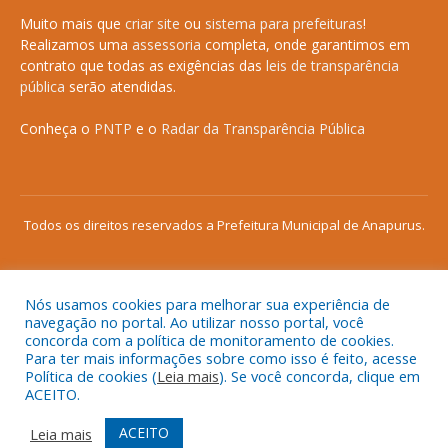
Muito mais que
criar site
ou
sistema para prefeituras
!
Realizamos uma
assessoria
completa, onde garantimos em
contrato que todas as exigências das
leis de transparência
pública
serão atendidas.
Conheça o
PNTP
e o
Radar da Transparência Pública
Todos os direitos reservados a Prefeitura Municipal de Anapurus.
Nós usamos cookies para melhorar sua experiência de
Mapa do Site
Acessar Área Administrativa
navegação no portal. Ao utilizar nosso portal, você
concorda com a política de monitoramento de cookies.
Acessar o Webmail
Para ter mais informações sobre como isso é feito, acesse
Política de cookies (
Leia mais
). Se você concorda, clique em
ACEITO.
ACEITO
Leia mais