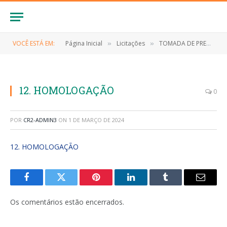
VOCÊ ESTÁ EM:
Página Inicial
Licitações
TOMADA DE PREÇOS N° 007/2023 (Contratação dos serviços de pavimentação em pedra no Bairro Aparecida – Etapa 01, conforme projeto básico)
»
»
12. HOMOLOGAÇÃO
0
POR
CR2-ADMIN3
ON
1 DE MARÇO DE 2024
12. HOMOLOGAÇÃO
Facebook
Twitter
Pinterest
LinkedIn
Tumblr
E-
mail
Os comentários estão encerrados.