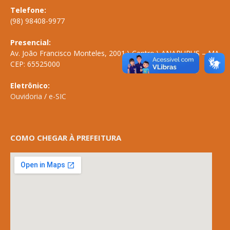
Telefone:
(98) 98408-9977
Presencial:
Av. João Francisco Monteles, 2001 \ Centro \ ANAPURUS – MA
CEP: 65525000
Eletrônico:
Ouvidoria
/
e-SIC
COMO CHEGAR À PREFEITURA