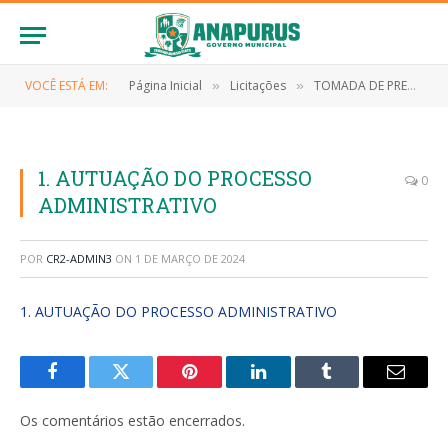
VOCÊ ESTÁ EM:
Página Inicial
Licitações
TOMADA DE PREÇOS N° 007/2023 (Contratação dos serviços de pavimentação em pedra no Bairro Aparecida – Etapa 01, conforme projeto básico)
»
»
1. AUTUAÇÃO DO PROCESSO
0
ADMINISTRATIVO
POR
CR2-ADMIN3
ON
1 DE MARÇO DE 2024
1. AUTUAÇÃO DO PROCESSO ADMINISTRATIVO
Facebook
Twitter
Pinterest
LinkedIn
Tumblr
E-
mail
Os comentários estão encerrados.