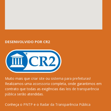
DESENVOLVIDO POR CR2
Muito mais que
criar site
ou
sistema para prefeituras
!
Realizamos uma
assessoria
completa, onde garantimos em
contrato que todas as exigências das
leis de transparência
pública
serão atendidas.
Conheça o
PNTP
e o
Radar da Transparência Pública