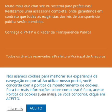
Muito mais que
criar site
ou
sistema para prefeituras
!
Realizamos uma
assessoria
completa, onde garantimos em
contrato que todas as exigências das
leis de transparência
pública
serão atendidas.
Conheça o
PNTP
e o
Radar da Transparência Pública
Todos os direitos reservados a Prefeitura Municipal de Anapurus.
Nós usamos cookies para melhorar sua experiência de
Mapa do Site
Acessar Área Administrativa
navegação no portal. Ao utilizar nosso portal, você
concorda com a política de monitoramento de cookies.
Acessar o Webmail
Para ter mais informações sobre como isso é feito, acesse
Política de cookies (
Leia mais
). Se você concorda, clique em
ACEITO.
ACEITO
Leia mais