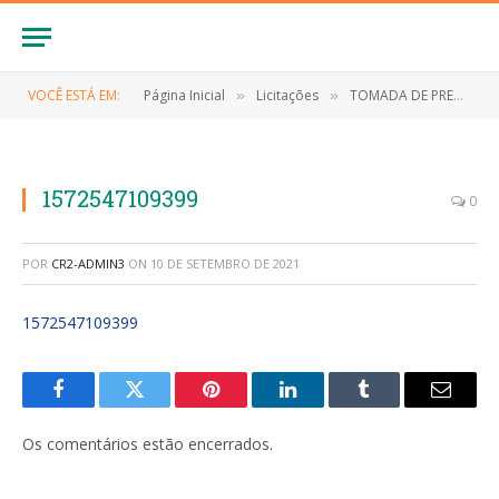
VOCÊ ESTÁ EM:
Página Inicial
Licitações
TOMADA DE PREÇO Nº 007/2019 (Contratação de empresa especializada para execução dos serviços engenharia para construção do mercado central no bairro Torres no município de Anapurus)
»
»
1572547109399
0
POR
CR2-ADMIN3
ON
10 DE SETEMBRO DE 2021
1572547109399
Facebook
Twitter
Pinterest
LinkedIn
Tumblr
E-
mail
Os comentários estão encerrados.