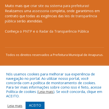
Muito mais que
criar site
ou
sistema para prefeituras
!
Realizamos uma
assessoria
completa, onde garantimos em
contrato que todas as exigências das
leis de transparência
pública
serão atendidas.
Conheça o
PNTP
e o
Radar da Transparência Pública
Todos os direitos reservados a Prefeitura Municipal de Anapurus.
Nós usamos cookies para melhorar sua experiência de
Mapa do Site
Acessar Área Administrativa
navegação no portal. Ao utilizar nosso portal, você
concorda com a política de monitoramento de cookies.
Acessar o Webmail
Para ter mais informações sobre como isso é feito, acesse
Política de cookies (
Leia mais
). Se você concorda, clique em
ACEITO.
ACEITO
Leia mais