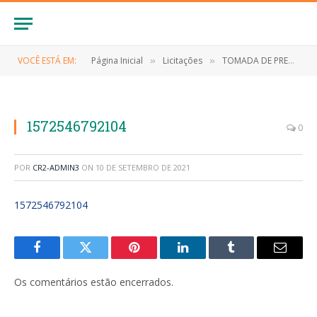
VOCÊ ESTÁ EM:
Página Inicial
Licitações
TOMADA DE PREÇO Nº 007/2019 (Contratação de empresa especializada para execução dos serviços engenharia para construção do mercado central no bairro Torres no município de Anapurus)
»
»
1572546792104
0
POR
CR2-ADMIN3
ON
10 DE SETEMBRO DE 2021
1572546792104
Facebook
Twitter
Pinterest
LinkedIn
Tumblr
E-
mail
Os comentários estão encerrados.