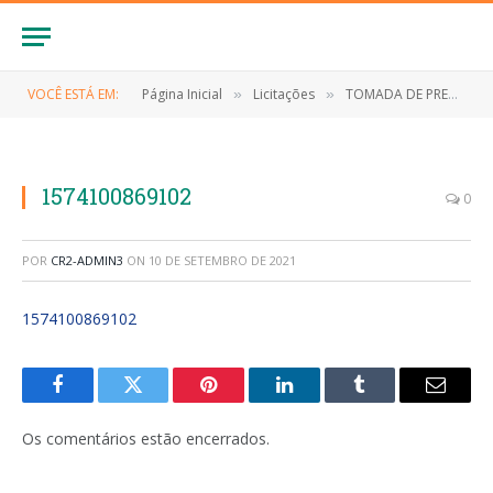
VOCÊ ESTÁ EM:
Página Inicial
Licitações
TOMADA DE PREÇO Nº 006/2019 (Contratação de empresa especializada para exercução dos serviços engenharia para construção da Praça do Mercado no município de Anapurus)
»
»
1574100869102
0
POR
CR2-ADMIN3
ON
10 DE SETEMBRO DE 2021
1574100869102
Facebook
Twitter
Pinterest
LinkedIn
Tumblr
E-
mail
Os comentários estão encerrados.