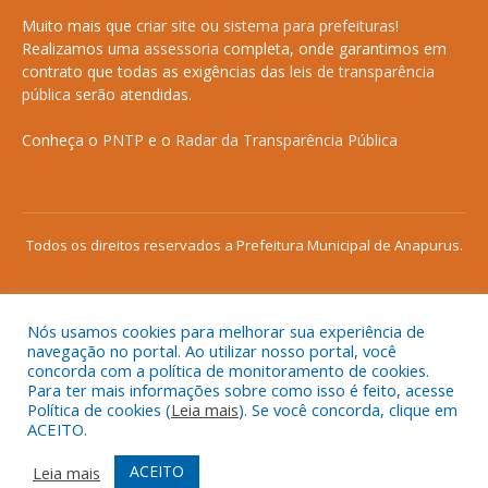
Muito mais que
criar site
ou
sistema para prefeituras
!
Realizamos uma
assessoria
completa, onde garantimos em
contrato que todas as exigências das
leis de transparência
pública
serão atendidas.
Conheça o
PNTP
e o
Radar da Transparência Pública
Todos os direitos reservados a Prefeitura Municipal de Anapurus.
Nós usamos cookies para melhorar sua experiência de
Mapa do Site
Acessar Área Administrativa
navegação no portal. Ao utilizar nosso portal, você
concorda com a política de monitoramento de cookies.
Acessar o Webmail
Para ter mais informações sobre como isso é feito, acesse
Política de cookies (
Leia mais
). Se você concorda, clique em
ACEITO.
ACEITO
Leia mais