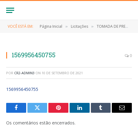
VOCÊ ESTÁ EM:
Página Inicial
Licitações
TOMADA DE PREÇO Nº 004/2019 (Contratação de empresas especializadas para execução dos serviços de engenharia para construção nas escolas no município de Anapurus)
»
»
1569956450755
0
POR
CR2-ADMIN3
ON
10 DE SETEMBRO DE 2021
1569956450755
Facebook
Twitter
Pinterest
LinkedIn
Tumblr
E-
mail
Os comentários estão encerrados.