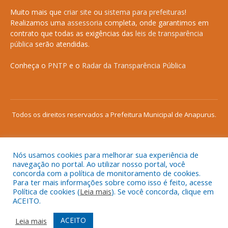
Muito mais que
criar site
ou
sistema para prefeituras
!
Realizamos uma
assessoria
completa, onde garantimos em
contrato que todas as exigências das
leis de transparência
pública
serão atendidas.
Conheça o
PNTP
e o
Radar da Transparência Pública
Todos os direitos reservados a Prefeitura Municipal de Anapurus.
Nós usamos cookies para melhorar sua experiência de
Mapa do Site
Acessar Área Administrativa
navegação no portal. Ao utilizar nosso portal, você
concorda com a política de monitoramento de cookies.
Acessar o Webmail
Para ter mais informações sobre como isso é feito, acesse
Política de cookies (
Leia mais
). Se você concorda, clique em
ACEITO.
ACEITO
Leia mais