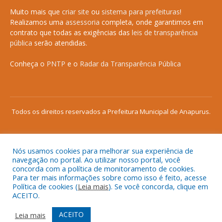
Muito mais que
criar site
ou
sistema para prefeituras
!
Realizamos uma
assessoria
completa, onde garantimos em
contrato que todas as exigências das
leis de transparência
pública
serão atendidas.
Conheça o
PNTP
e o
Radar da Transparência Pública
Todos os direitos reservados a Prefeitura Municipal de Anapurus.
Nós usamos cookies para melhorar sua experiência de
Mapa do Site
Acessar Área Administrativa
navegação no portal. Ao utilizar nosso portal, você
concorda com a política de monitoramento de cookies.
Acessar o Webmail
Para ter mais informações sobre como isso é feito, acesse
Política de cookies (
Leia mais
). Se você concorda, clique em
ACEITO.
ACEITO
Leia mais