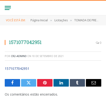
VOCÊ ESTÁ EM:
Página Inicial
Licitações
TOMADA DE PREÇO Nº 003/2019 (Contratação de empresa especializada para execução dos serviços de engenharia para reforma da Quadra Lindoval Vieira no município de Anapurus)
»
»
1571077042951
0
POR
CR2-ADMIN3
ON
10 DE SETEMBRO DE 2021
1571077042951
Facebook
Twitter
Pinterest
LinkedIn
Tumblr
E-
mail
Os comentários estão encerrados.