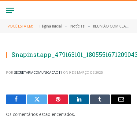
VOCÊ ESTÁ EM:
Página Inicial
Notícias
REUNIÃO COM CEAPE-MA
»
»
Snapinst.app_479163101_180555167120904
POR
SECRETARIACOMUNICACAO11
ON
9 DE MARÇO DE 2025
Facebook
Twitter
Pinterest
LinkedIn
Tumblr
E-
mail
Os comentários estão encerrados.