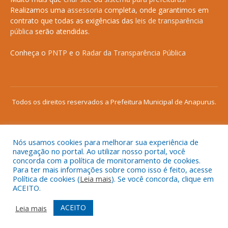
Realizamos uma
assessoria
completa, onde garantimos em
contrato que todas as exigências das
leis de transparência
pública
serão atendidas.
Conheça o
PNTP
e o
Radar da Transparência Pública
Todos os direitos reservados a Prefeitura Municipal de Anapurus.
Nós usamos cookies para melhorar sua experiência de
Mapa do Site
Acessar Área Administrativa
navegação no portal. Ao utilizar nosso portal, você
concorda com a política de monitoramento de cookies.
Acessar o Webmail
Para ter mais informações sobre como isso é feito, acesse
Política de cookies (
Leia mais
). Se você concorda, clique em
ACEITO.
ACEITO
Leia mais