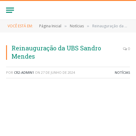
VOCÊ ESTÁ EM:
Página Inicial
Notícias
Reinauguração da UBS Sandro Mendes
»
»
Reinauguração da UBS Sandro
0
Mendes
POR
CR2-ADMIN1
ON
27 DE JUNHO DE 2024
NOTÍCIAS