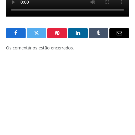
Facebook
Twitter
Pinterest
LinkedIn
Tumblr
E-
mail
Os comentários estão encerrados.