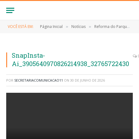
VOCÊ ESTÁ EM:
Página Inicial
Notícias
Reforma do Parque Ambiental
»
»
SnapInsta-
Ai_3905640970826214938_32765722430
POR
SECRETARIACOMUNICACAO11
ON
30 DE JUNHO DE 2026