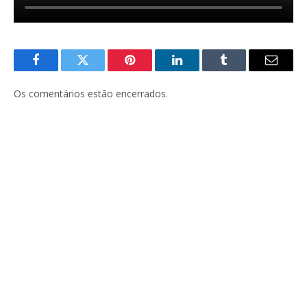
Facebook
Twitter
Pinterest
LinkedIn
Tumblr
E-
mail
Os comentários estão encerrados.