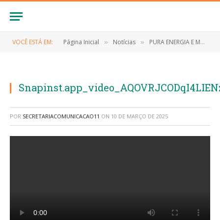
VOCÊ ESTÁ EM:
Página Inicial
Notícias
PURA ENERGIA E MUITA FOLIA
»
»
Snapinst.app_video_AQOVRJCODqI4LI
POR
SECRETARIACOMUNICACAO11
ON
10 DE MARÇO DE 2025