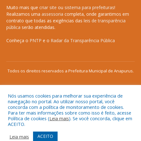
Muito mais que
criar site
ou
sistema para prefeituras
!
Realizamos uma
assessoria
completa, onde garantimos em
contrato que todas as exigências das
leis de transparência
pública
serão atendidas.
Conheça o
PNTP
e o
Radar da Transparência Pública
Todos os direitos reservados a Prefeitura Municipal de Anapurus.
Nós usamos cookies para melhorar sua experiência de
Mapa do Site
Acessar Área Administrativa
navegação no portal. Ao utilizar nosso portal, você
concorda com a política de monitoramento de cookies.
Acessar o Webmail
Para ter mais informações sobre como isso é feito, acesse
Política de cookies (
Leia mais
). Se você concorda, clique em
ACEITO.
ACEITO
Leia mais