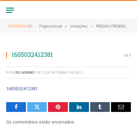
VOCÊ ESTÁ EM:
Página Inicial
Licitações
PREGÃO PRESENCIALL Nº 037/2020 (Contratação de empresa para aquisição de EPI’S necessários ao enfrentamento do Covid-19, para o município de Anapurus)
»
»
1605032412381
0
POR
CR2-ADMIN3
ON
13 DE SETEMBRO DE 2021
1605032412381
Facebook
Twitter
Pinterest
LinkedIn
Tumblr
E-
mail
Os comentários estão encerrados.