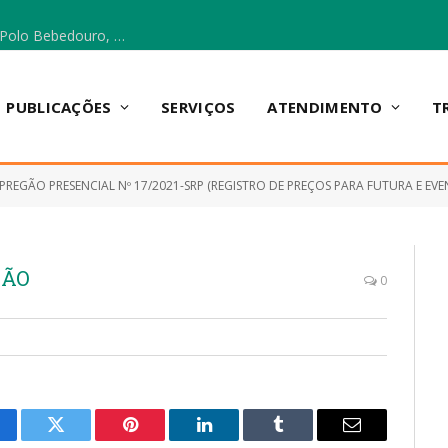
Escola Municipal Vicentina Vieira dos Santos, no Polo Bebedouro, recebeu materiais para a implantação do Cantinho da Leitura e da Sala Multidisciplinar.
PUBLICAÇÕES
SERVIÇOS
ATENDIMENTO
T
PREGÃO PRESENCIAL Nº 17/2021-SRP (REGISTRO DE PREÇOS PARA FUTURA E EVENTUAL CONTRATAÇÃO DE EMPRESA PARA PRESTAÇÃO DOS SERV
ÇÃO
0
cebook
Twitter
Pinterest
LinkedIn
Tumblr
E-