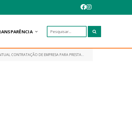
RANSPARÊNCIA
IÇOS DE LIMPEZA URBANA, NO MUNCÍPIO DE ANAPURUS/MA, CONFORME PROJETO BÁSICO)