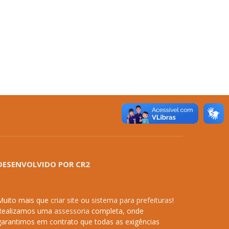
DESENVOLVIDO POR CR2
Muito mais que
criar site
ou
sistema para prefeituras
!
Realizamos uma
assessoria
completa, onde
garantimos em contrato que todas as exigências