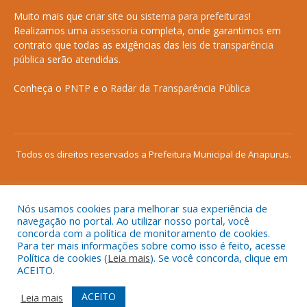
Muito mais que
criar site
ou
sistema para prefeituras
!
Realizamos uma
assessoria
completa, onde garantimos em
contrato que todas as exigências das
leis de transparência
pública
serão atendidas.
Conheça o
PNTP
e o
Radar da Transparência Pública
Todos os direitos reservados a Prefeitura Municipal de Anapurus.
Nós usamos cookies para melhorar sua experiência de
Mapa do Site
Acessar Área Administrativa
navegação no portal. Ao utilizar nosso portal, você
concorda com a política de monitoramento de cookies.
Acessar o Webmail
Para ter mais informações sobre como isso é feito, acesse
Política de cookies (
Leia mais
). Se você concorda, clique em
ACEITO.
ACEITO
Leia mais