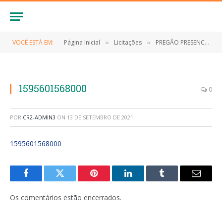
VOCÊ ESTÁ EM:
Página Inicial
Licitações
PREGÃO PRESENCIAL Nº 039/2019 (Contratação de pessoa jurídica para aquisição de combustível de interesse da Administração Pública de Anapurus)
»
»
1595601568000
0
POR
CR2-ADMIN3
ON
13 DE SETEMBRO DE 2021
1595601568000
Facebook
Twitter
Pinterest
LinkedIn
Tumblr
E-
mail
Os comentários estão encerrados.