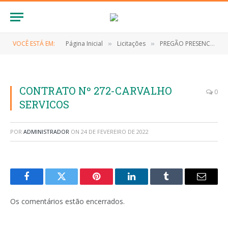
VOCÊ ESTÁ EM:
Página Inicial
Licitações
PREGÃO PRESENCIAL Nº 026/2021-SRP (REGISTRO DE PREÇOS PARA PRESTAÇÃO DOS SERVIÇOS DE ORGANIZAÇÃO E REALIZAÇÃO DAS FESTIVIDADES ALUSIVAS AO NATAL 2021 E ANO NOVO 2021/2022 NA CIDADE DE ANAPURUS/MA)
»
»
CONTRATO Nº 272-CARVALHO
0
SERVICOS
POR
ADMINISTRADOR
ON
24 DE FEVEREIRO DE 2022
Facebook
Twitter
Pinterest
LinkedIn
Tumblr
E-
mail
Os comentários estão encerrados.