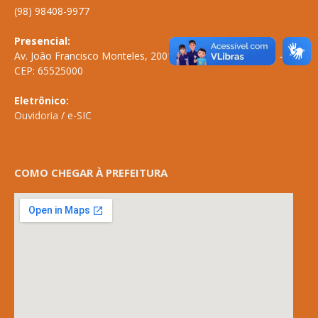
(98) 98408-9977
Presencial:
Av. João Francisco Monteles, 2001 \ Centro \ ANAPURUS – MA
CEP: 65525000
Eletrônico:
Ouvidoria
/
e-SIC
COMO CHEGAR À PREFEITURA