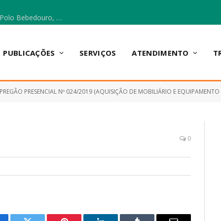
Escola Municipal Vicentina Vieira dos Santos, no Polo Bebedouro, recebeu materiais para a implantação do Cantinho da Leitura e da Sala Multidisciplinar.
PUBLICAÇÕES
SERVIÇOS
ATENDIMENTO
T
PREGÃO PRESENCIAL Nº 024/2019 (AQUISIÇÃO DE MOBILIÁRIO E EQUIPAMENTO ESCOLAR CONFORME TERMO
0