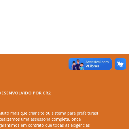
DESENVOLVIDO POR CR2
Muito mais que
criar site
ou
sistema para prefeituras
!
Realizamos uma
assessoria
completa, onde
garantimos em contrato que todas as exigências