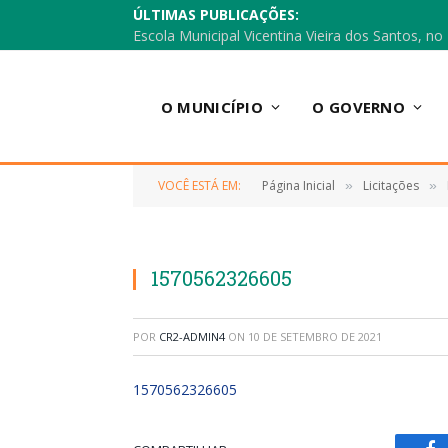
ÚLTIMAS PUBLICAÇÕES:
O MUNICÍPIO
O GOVERNO
VOCÊ ESTÁ EM:
Página Inicial
Licitações
»
»
1570562326605
POR
CR2-ADMIN4
ON
10 DE SETEMBRO DE 2021
1570562326605