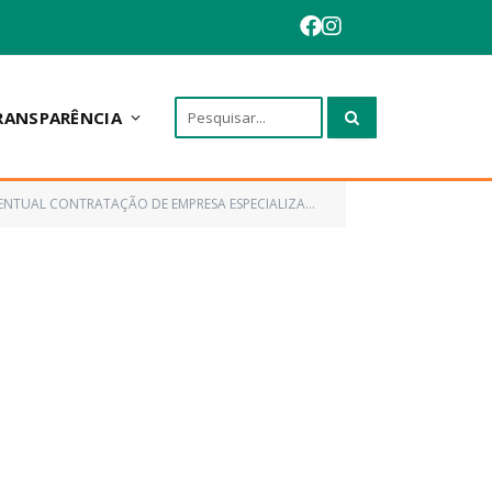
RANSPARÊNCIA
E PONTES LOCALIZADAS NA ZONA RURAL DE INTERESSE DA PREFEITURA MUNICIPAL DE ANAPURUS/MA)