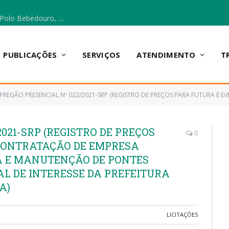
Escola Municipal Vicentina Vieira dos Santos, no Polo Bebedouro, recebeu materiais para a implantação do Cantinho da Leitura e da Sala Multidisciplinar.
PUBLICAÇÕES
SERVIÇOS
ATENDIMENTO
T
PREGÃO PRESENCIAL Nº 022/2021-SRP (REGISTRO DE PREÇOS PARA FUTURA E EVENTUAL CONTRATAÇÃO DE EMPRESA ESPECIALIZADA EM REFORMA E MANUTENÇÃO D
021-SRP (REGISTRO DE PREÇOS
0
CONTRATAÇÃO DE EMPRESA
A E MANUTENÇÃO DE PONTES
L DE INTERESSE DA PREFEITURA
A)
LICITAÇÕES