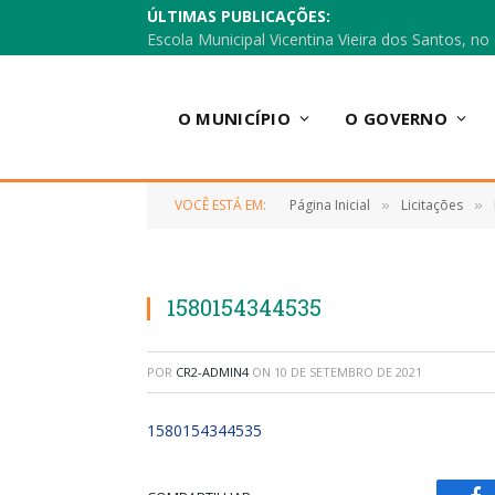
ÚLTIMAS PUBLICAÇÕES:
O MUNICÍPIO
O GOVERNO
VOCÊ ESTÁ EM:
Página Inicial
Licitações
»
»
1580154344535
POR
CR2-ADMIN4
ON
10 DE SETEMBRO DE 2021
1580154344535