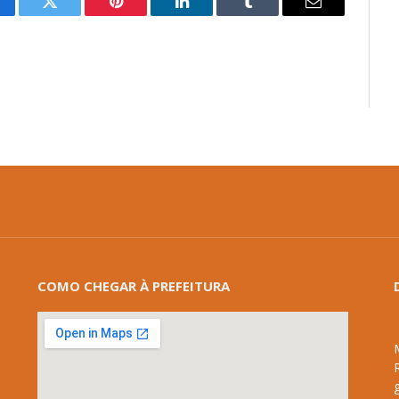
cebook
Twitter
Pinterest
LinkedIn
Tumblr
E-
mail
COMO CHEGAR À PREFEITURA