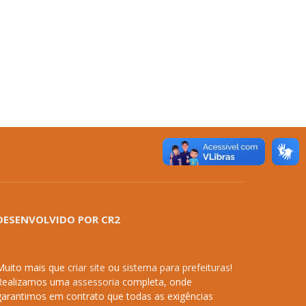
DESENVOLVIDO POR CR2
Muito mais que
criar site
ou
sistema para prefeituras
!
Realizamos uma
assessoria
completa, onde
garantimos em contrato que todas as exigências