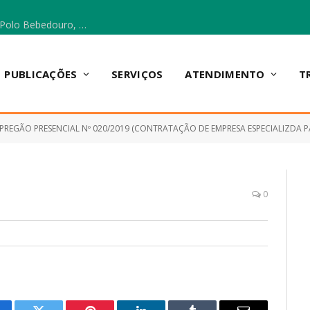
Escola Municipal Vicentina Vieira dos Santos, no Polo Bebedouro, recebeu materiais para a implantação do Cantinho da Leitura e da Sala Multidisciplinar.
PUBLICAÇÕES
SERVIÇOS
ATENDIMENTO
T
PREGÃO PRESENCIAL Nº 020/2019 (CONTRATAÇÃO DE EMPRESA ESPECIALIZDA PARA AQUISIÇÃO DE MATERIAL 
0