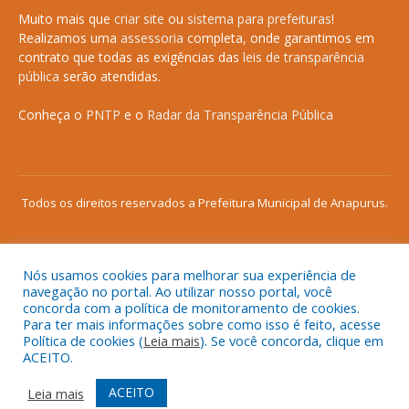
Muito mais que
criar site
ou
sistema para prefeituras
!
Realizamos uma
assessoria
completa, onde garantimos em
contrato que todas as exigências das
leis de transparência
pública
serão atendidas.
Conheça o
PNTP
e o
Radar da Transparência Pública
Todos os direitos reservados a Prefeitura Municipal de Anapurus.
Nós usamos cookies para melhorar sua experiência de
Mapa do Site
Acessar Área Administrativa
navegação no portal. Ao utilizar nosso portal, você
concorda com a política de monitoramento de cookies.
Acessar o Webmail
Para ter mais informações sobre como isso é feito, acesse
Política de cookies (
Leia mais
). Se você concorda, clique em
ACEITO.
ACEITO
Leia mais