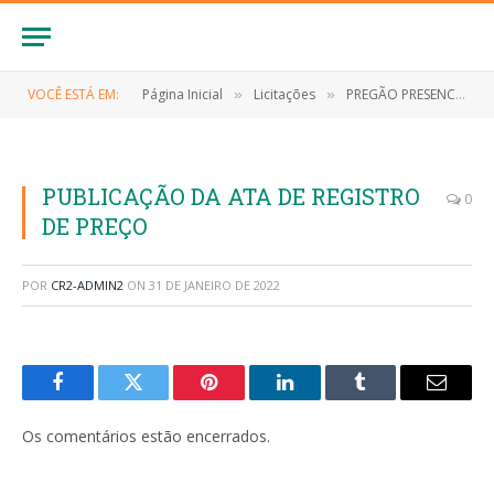
VOCÊ ESTÁ EM:
Página Inicial
Licitações
PREGÃO PRESENCIAL Nº 019/2021-SRP (CONTRATAÇÃO DE EMPRESA ESPECIALIZADA NA PRESTAÇÃO DE SERVIÇOS DE SANITIZAÇÃO E DESINFECÇÃO)
»
»
PUBLICAÇÃO DA ATA DE REGISTRO
0
DE PREÇO
POR
CR2-ADMIN2
ON
31 DE JANEIRO DE 2022
Facebook
Twitter
Pinterest
LinkedIn
Tumblr
E-
mail
Os comentários estão encerrados.