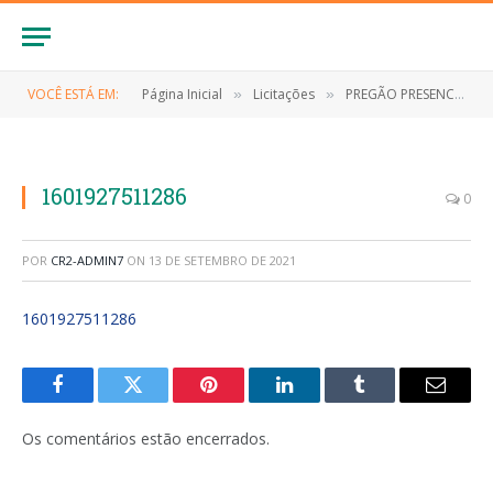
VOCÊ ESTÁ EM:
Página Inicial
Licitações
PREGÃO PRESENCIAL Nº 019/2020-SRP (CONTRATAÇÃO DE EMPRESA PARA O FORNECIMENTO DE GÊNEROS ALIMENTÍCIOS PARA MANUTENÇÃO DA PREFEITURA)
»
»
1601927511286
0
POR
CR2-ADMIN7
ON
13 DE SETEMBRO DE 2021
1601927511286
Facebook
Twitter
Pinterest
LinkedIn
Tumblr
E-
mail
Os comentários estão encerrados.