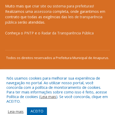
Muito mais que
criar site
ou
sistema para prefeituras
!
Realizamos uma
assessoria
completa, onde garantimos em
contrato que todas as exigências das
leis de transparência
pública
serão atendidas.
Conheça o
PNTP
e o
Radar da Transparência Pública
Todos os direitos reservados a Prefeitura Municipal de Anapurus.
Nós usamos cookies para melhorar sua experiência de
Mapa do Site
Acessar Área Administrativa
navegação no portal. Ao utilizar nosso portal, você
concorda com a política de monitoramento de cookies.
Acessar o Webmail
Para ter mais informações sobre como isso é feito, acesse
Política de cookies (
Leia mais
). Se você concorda, clique em
ACEITO.
ACEITO
Leia mais