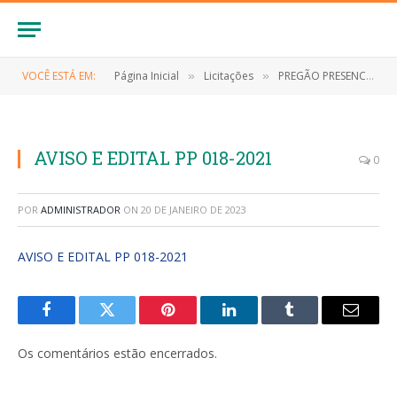
VOCÊ ESTÁ EM:
Página Inicial
Licitações
PREGÃO PRESENCIAL Nº 018/2021-SRP (EVENTUAL CONTRATAÇÃO DE EMPRESA ESPECIALIZADA NO FORNECIMENTO DE MATERIAIS DE LIMPEZA E HIGIENE PESSOAL, DE INTERESSE DA SECRETARIA MUNICIPAL DE ADMINISTRAÇÃO DE ANAPURUS/MA)
»
»
AVISO E EDITAL PP 018-2021
0
POR
ADMINISTRADOR
ON
20 DE JANEIRO DE 2023
AVISO E EDITAL PP 018-2021
Facebook
Twitter
Pinterest
LinkedIn
Tumblr
E-
mail
Os comentários estão encerrados.