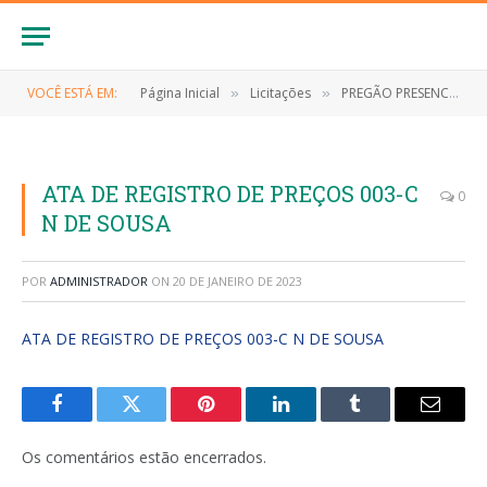
VOCÊ ESTÁ EM:
Página Inicial
Licitações
PREGÃO PRESENCIAL Nº 018/2021-SRP (EVENTUAL CONTRATAÇÃO DE EMPRESA ESPECIALIZADA NO FORNECIMENTO DE MATERIAIS DE LIMPEZA E HIGIENE PESSOAL, DE INTERESSE DA SECRETARIA MUNICIPAL DE ADMINISTRAÇÃO DE ANAPURUS/MA)
»
»
ATA DE REGISTRO DE PREÇOS 003-C
0
N DE SOUSA
POR
ADMINISTRADOR
ON
20 DE JANEIRO DE 2023
ATA DE REGISTRO DE PREÇOS 003-C N DE SOUSA
Facebook
Twitter
Pinterest
LinkedIn
Tumblr
E-
mail
Os comentários estão encerrados.