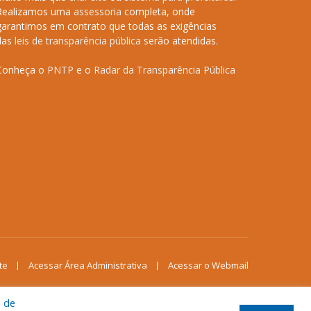
Realizamos uma
assessoria
completa, onde
garantimos em contrato que todas as exigências
das
leis de transparência pública
serão atendidas.
Conheça o
PNTP
e o
Radar da Transparência Pública
te
Acessar Área Administrativa
Acessar o Webmail
a de