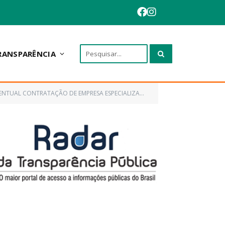
RANSPARÊNCIA
L, CONFORME PROJETO BÁSICO EM ANEXO, DE INTERESSE DA ADMINISTRAÇÃO PÚBLICA DE ANAPURUS/MA)