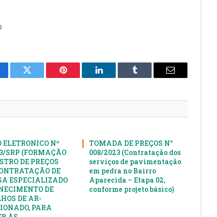
O
cebook
Twitter
Pinterest
LinkedIn
Tumblr
E-
mail
 ELETRONICO Nº
TOMADA DE PREÇOS N°
23/SRP (FORMAÇÃO
008/2023 (Contratação dos
ISTRO DE PREÇOS
serviços de pavimentação
ONTRATAÇÃO DE
em pedra no Bairro
A ESPECIALIZADO
Aparecida – Etapa 02,
NECIMENTO DE
conforme projeto básico)
HOS DE AR-
IONADO, PARA
R ÀS