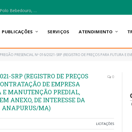
Escola Municipal Vicentina Vieira dos Santos, no Polo Bebedouro, recebeu materiais para a implantação do Cantinho da Leitura e da Sala Multidisciplinar.
PUBLICAÇÕES
SERVIÇOS
ATENDIMENTO
T
PREGÃO PRESENCIAL Nº 016/2021-SRP (REGISTRO DE PREÇOS PARA FUTURA E EVENTUAL CONTRATAÇÃO DE EMPRESA ESPECIALIZADA EM REFORMA E MANUTENÇÃO PREDIA
021-SRP (REGISTRO DE PREÇOS
0
CONTRATAÇÃO DE EMPRESA
 E MANUTENÇÃO PREDIAL,
EM ANEXO, DE INTERESSE DA
E ANAPURUS/MA)
LICITAÇÕES