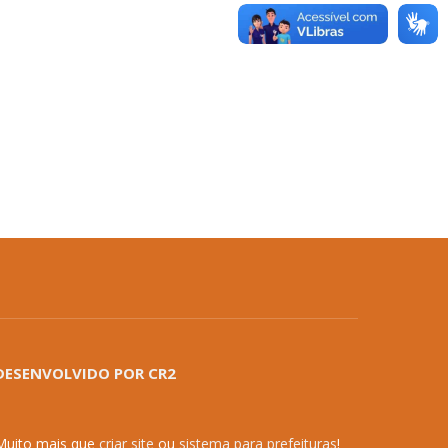
DESENVOLVIDO POR CR2
Muito mais que
criar site
ou
sistema para prefeituras
!