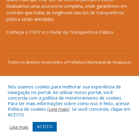
Realizamos uma
assessoria
completa, onde garantimos em
contrato que todas as exigências das
leis de transparência
pública
serão atendidas.
Conheça o
PNTP
e o
Radar da Transparência Pública
Todos os direitos reservados a Prefeitura Municipal de Anapurus.
Nós usamos cookies para melhorar sua experiência de
Mapa do Site
Acessar Área Administrativa
navegação no portal. Ao utilizar nosso portal, você
concorda com a política de monitoramento de cookies.
Acessar o Webmail
Para ter mais informações sobre como isso é feito, acesse
Política de cookies (
Leia mais
). Se você concorda, clique em
ACEITO.
ACEITO
Leia mais