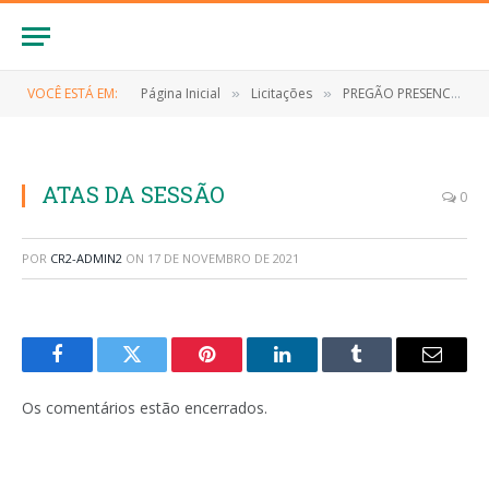
VOCÊ ESTÁ EM:
Página Inicial
Licitações
PREGÃO PRESENCIAL Nº 012/2021-SRP (EVENTUAL CONTRATAÇÃO DE EMPRESA ESPECIALIZADA NO FORNECIMENTO DE ÁGUA MINERAL, VASILHAME DE 20 LITROS, GÁS LIQUEFEITO DE PETRÓLEO E BOTIJÃO DE GÁS(VASILHAME DE 13KG))
»
»
ATAS DA SESSÃO
0
POR
CR2-ADMIN2
ON
17 DE NOVEMBRO DE 2021
Facebook
Twitter
Pinterest
LinkedIn
Tumblr
E-
mail
Os comentários estão encerrados.