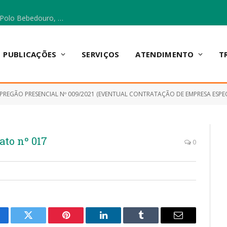
Escola Municipal Vicentina Vieira dos Santos, no Polo Bebedouro, recebeu materiais para a implantação do Cantinho da Leitura e da Sala Multidisciplinar.
PUBLICAÇÕES
SERVIÇOS
ATENDIMENTO
T
PREGÃO PRESENCIAL Nº 009/2021 (EVENTUAL CONTRATAÇÃO DE EMPRESA ESPECIALIZADA NO FORNECIME
ato nº 017
0
cebook
Twitter
Pinterest
LinkedIn
Tumblr
E-