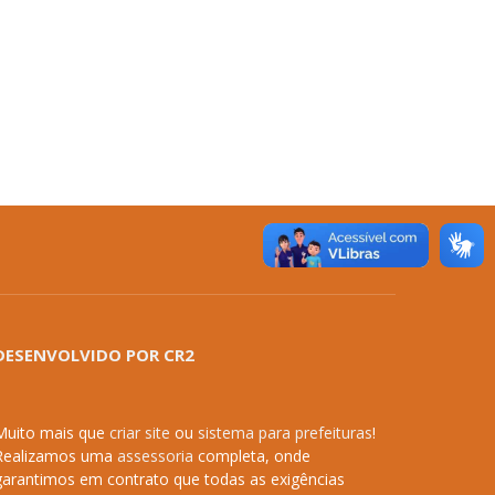
DESENVOLVIDO POR CR2
Muito mais que
criar site
ou
sistema para prefeituras
!
Realizamos uma
assessoria
completa, onde
garantimos em contrato que todas as exigências