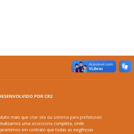
DESENVOLVIDO POR CR2
Muito mais que
criar site
ou
sistema para prefeituras
!
Realizamos uma
assessoria
completa, onde
garantimos em contrato que todas as exigências