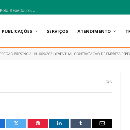
Escola Municipal Vicentina Vieira dos Santos, no Polo Bebedouro, recebeu materiais para a implantação do Cantinho da Leitura e da Sala Multidisciplinar.
PUBLICAÇÕES
SERVIÇOS
ATENDIMENTO
T
PREGÃO PRESENCIAL Nº 009/2021 (EVENTUAL CONTRATAÇÃO DE EMPRESA ESPECIALIZADA NO FORNECIME
0
cebook
Twitter
Pinterest
LinkedIn
Tumblr
E-