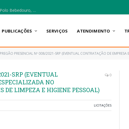
Escola Municipal Vicentina Vieira dos Santos, no Polo Bebedouro, recebeu materiais para a implantação do Cantinho da Leitura e da Sala Multidisciplinar.
PUBLICAÇÕES
SERVIÇOS
ATENDIMENTO
T
PREGÃO PRESENCIAL Nº 008/2021-SRP (EVENTUAL CONTRATAÇÃO DE EMPRESA ESPECIALIZADA NO F
2021-SRP (EVENTUAL
0
ESPECIALIZADA NO
 DE LIMPEZA E HIGIENE PESSOAL)
LICITAÇÕES