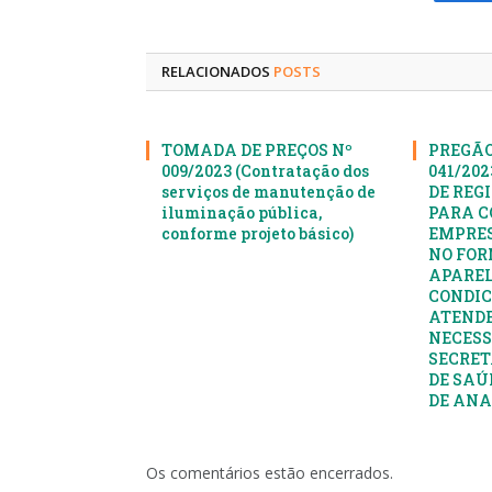
Fa
RELACIONADOS
POSTS
TOMADA DE PREÇOS Nº
PREGÃO
009/2023 (Contratação dos
041/20
serviços de manutenção de
DE REG
iluminação pública,
PARA C
conforme projeto básico)
EMPRES
NO FOR
APAREL
CONDIC
ATENDE
NECESS
SECRET
DE SAÚ
DE AN
Os comentários estão encerrados.