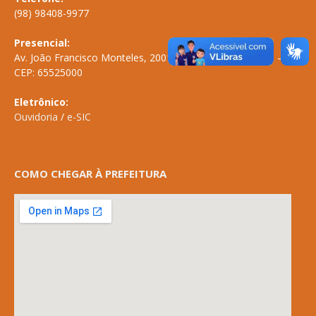
(98) 98408-9977
Presencial:
Av. João Francisco Monteles, 2001 \ Centro \ ANAPURUS – MA
CEP: 65525000
Eletrônico:
Ouvidoria
/
e-SIC
COMO CHEGAR À PREFEITURA