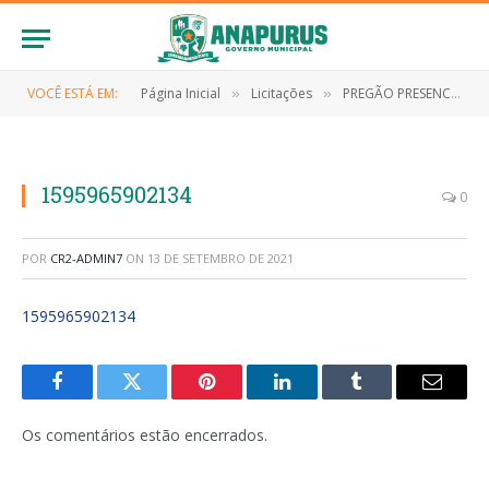
VOCÊ ESTÁ EM:
Página Inicial
Licitações
PREGÃO PRESENCIAL Nº 008/2020 (CONTRATAÇÃO DE PESSOA JURÍDICA PARA AQUISIÇÃO DE COMBUSTÍVEL)
»
»
1595965902134
0
POR
CR2-ADMIN7
ON
13 DE SETEMBRO DE 2021
1595965902134
Facebook
Twitter
Pinterest
LinkedIn
Tumblr
E-
mail
Os comentários estão encerrados.