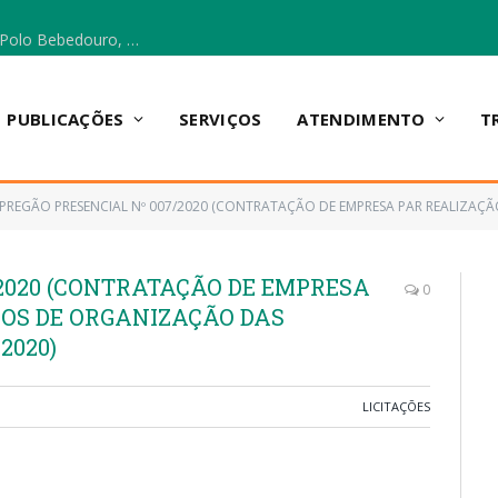
Escola Municipal Vicentina Vieira dos Santos, no Polo Bebedouro, recebeu materiais para a implantação do Cantinho da Leitura e da Sala Multidisciplinar.
PUBLICAÇÕES
SERVIÇOS
ATENDIMENTO
T
PREGÃO PRESENCIAL Nº 007/2020 (CONTRATAÇÃO DE EMPRESA PAR REALIZAÇÃO DOS SERVIÇOS
/2020 (CONTRATAÇÃO DE EMPRESA
0
ÇOS DE ORGANIZAÇÃO DAS
2020)
LICITAÇÕES