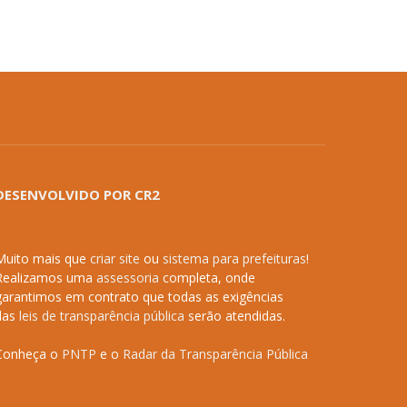
DESENVOLVIDO POR CR2
Muito mais que
criar site
ou
sistema para prefeituras
!
Realizamos uma
assessoria
completa, onde
garantimos em contrato que todas as exigências
das
leis de transparência pública
serão atendidas.
Conheça o
PNTP
e o
Radar da Transparência Pública