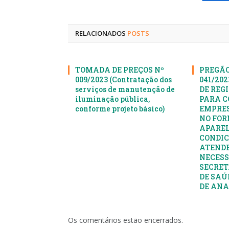
Fa
RELACIONADOS
POSTS
TOMADA DE PREÇOS Nº
PREGÃO
009/2023 (Contratação dos
041/20
serviços de manutenção de
DE REG
iluminação pública,
PARA C
conforme projeto básico)
EMPRES
NO FOR
APAREL
CONDIC
ATENDE
NECESS
SECRET
DE SAÚ
DE AN
Os comentários estão encerrados.