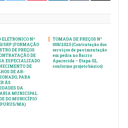
cebook
Twitter
Pinterest
LinkedIn
Tumblr
E-
mail
 ELETRONICO Nº
TOMADA DE PREÇOS N°
23/SRP (FORMAÇÃO
008/2023 (Contratação dos
ISTRO DE PREÇOS
serviços de pavimentação
ONTRATAÇÃO DE
em pedra no Bairro
A ESPECIALIZADO
Aparecida – Etapa 02,
NECIMENTO DE
conforme projeto básico)
HOS DE AR-
IONADO, PARA
R ÀS
IDADES DA
ARIA MUNICIPAL
DE DO MUNICÍPIO
APURUS/MA)