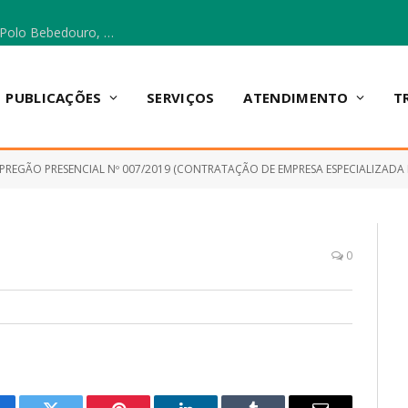
Escola Municipal Vicentina Vieira dos Santos, no Polo Bebedouro, recebeu materiais para a implantação do Cantinho da Leitura e da Sala Multidisciplinar.
PUBLICAÇÕES
SERVIÇOS
ATENDIMENTO
T
PREGÃO PRESENCIAL Nº 007/2019 (CONTRATAÇÃO DE EMPRESA ESPECIALIZADA EM SERVIÇOS DE FORNECIMENTO DE PASSAGENS AÉREAS NACIO
0