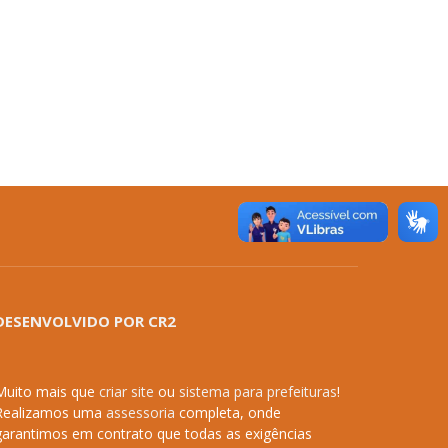
DESENVOLVIDO POR CR2
Muito mais que
criar site
ou
sistema para prefeituras
!
Realizamos uma
assessoria
completa, onde
garantimos em contrato que todas as exigências