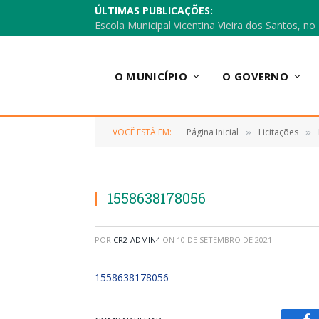
ÚLTIMAS PUBLICAÇÕES:
O MUNICÍPIO
O GOVERNO
VOCÊ ESTÁ EM:
Página Inicial
Licitações
»
»
1558638178056
POR
CR2-ADMIN4
ON
10 DE SETEMBRO DE 2021
1558638178056