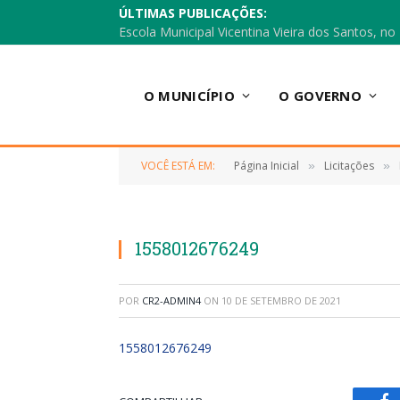
ÚLTIMAS PUBLICAÇÕES:
O MUNICÍPIO
O GOVERNO
VOCÊ ESTÁ EM:
Página Inicial
Licitações
»
»
1558012676249
POR
CR2-ADMIN4
ON
10 DE SETEMBRO DE 2021
1558012676249