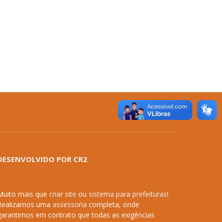
DESENVOLVIDO POR CR2
Muito mais que
criar site
ou
sistema para prefeituras
!
Realizamos uma
assessoria
completa, onde
garantimos em contrato que todas as exigências