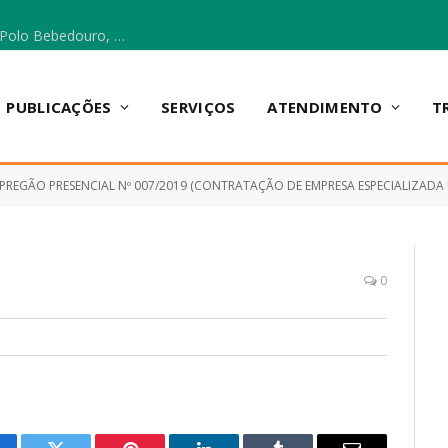
Escola Municipal Vicentina Vieira dos Santos, no Polo Bebedouro, recebeu materiais para a implantação do Cantinho da Leitura e da Sala Multidisciplinar.
PUBLICAÇÕES
SERVIÇOS
ATENDIMENTO
T
PREGÃO PRESENCIAL Nº 007/2019 (CONTRATAÇÃO DE EMPRESA ESPECIALIZADA EM SERVIÇOS DE FORNECIMENTO DE PASSAGENS AÉREAS NACIO
0