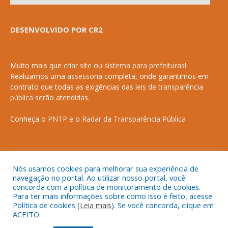
DESENVOLVIDO POR CR2
Muito mais que
criar site
ou
sistema para prefeituras
!
Realizamos uma
assessoria
completa, onde garantimos em
contrato que todas as exigências das
leis de transparência
pública
serão atendidas.
Conheça o
PNTP
e o
Radar da Transparência Pública
Nós usamos cookies para melhorar sua experiência de
Todos os direitos reservados a Prefeitura Municipal de Anapurus.
navegação no portal. Ao utilizar nosso portal, você
concorda com a política de monitoramento de cookies.
Para ter mais informações sobre como isso é feito, acesse
Política de cookies (
Leia mais
). Se você concorda, clique em
ACEITO.
Mapa do Site
Acessar Área Administrativa
Acessar o Webmail