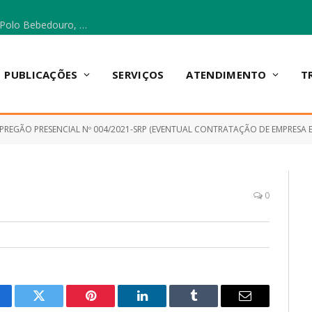
Escola Municipal Vicentina Vieira dos Santos, no Polo Bebedouro, recebeu materiais para a implantação do Cantinho da Leitura e da Sala Multidisciplinar.
PUBLICAÇÕES
SERVIÇOS
ATENDIMENTO
T
PREGÃO PRESENCIAL Nº 004/2021-SRP (EVENTUAL CONTRATAÇÃO DE EMPRESA ESPECIALIZADA NO FORNECIM
0
cebook
Twitter
Pinterest
LinkedIn
Tumblr
E-