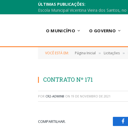
ÚLTIMAS PUBLICAÇÕES:
O MUNICÍPIO
O GOVERNO
VOCÊ ESTÁ EM:
Página Inicial
Licitações
»
»
CONTRATO Nº 171
POR
CR2-ADMIN8
ON
19 DE NOVEMBRO DE 2021
COMPARTILHAR.
Fa