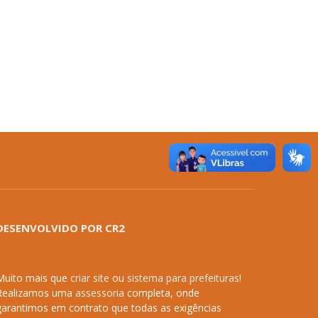
DESENVOLVIDO POR CR2
Muito mais que
criar site
ou
sistema para prefeituras
!
Realizamos uma
assessoria
completa, onde
garantimos em contrato que todas as exigências