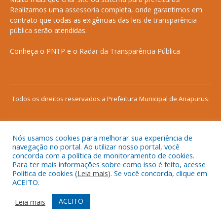
Realizamos uma
assessoria
completa, onde garantimos em
contrato que todas as exigências das
leis de transparência
pública
serão atendidas.
Conheça o
PNTP
e o
Radar da Transparência Pública
Todos os direitos reservados a Prefeitura Municipal de Anapurus.
Nós usamos cookies para melhorar sua experiência de
Mapa do Site
Acessar Área Administrativa
navegação no portal. Ao utilizar nosso portal, você
concorda com a política de monitoramento de cookies.
Acessar o Webmail
Para ter mais informações sobre como isso é feito, acesse
Política de cookies (
Leia mais
). Se você concorda, clique em
ACEITO.
ACEITO
Leia mais