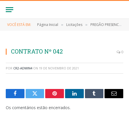
VOCÊ ESTÁ EM:
Página Inicial
Licitações
PREGÃO PRESENCIAL Nº 004/2021-SRP (EVENTUAL CONTRATAÇÃO DE EMPRESA ESPECIALIZADA NO FORNECIMENTO DE GÊNEROS ALIMENTÍCIOS PERECÍVEIS E NÃO PERECÍVEIS)
»
»
CONTRATO Nº 042
0
POR
CR2-ADMIN4
ON
19 DE NOVEMBRO DE 2021
Facebook
Twitter
Pinterest
LinkedIn
Tumblr
E-
mail
Os comentários estão encerrados.