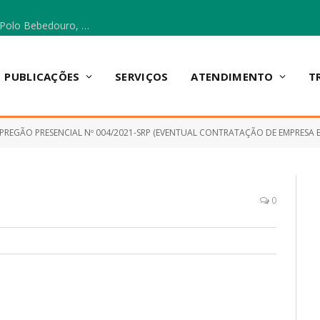
Escola Municipal Vicentina Vieira dos Santos, no Polo Bebedouro, recebeu materiais para a implantação do Cantinho da Leitura e da Sala Multidisciplinar.
PUBLICAÇÕES
SERVIÇOS
ATENDIMENTO
T
PREGÃO PRESENCIAL Nº 004/2021-SRP (EVENTUAL CONTRATAÇÃO DE EMPRESA ESPECIALIZADA NO FORNECIM
0