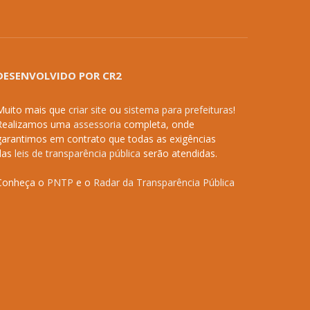
DESENVOLVIDO POR CR2
Muito mais que
criar site
ou
sistema para prefeituras
!
Realizamos uma
assessoria
completa, onde
garantimos em contrato que todas as exigências
das
leis de transparência pública
serão atendidas.
Conheça o
PNTP
e o
Radar da Transparência Pública