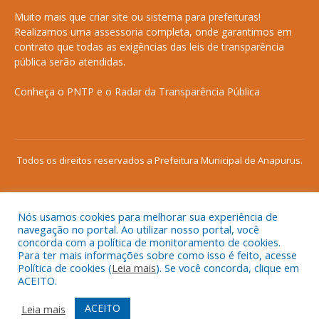
Muito mais que
criar site
ou
sistema para prefeituras
!
Realizamos uma
assessoria
completa, onde garantimos em
contrato que todas as exigências das
leis de transparência
pública
serão atendidas.
Conheça o
PNTP
e o
Radar da Transparência Pública
Todos os direitos reservados a Prefeitura Municipal de Anapurus.
Nós usamos cookies para melhorar sua experiência de
Mapa do Site
Acessar Área Administrativa
navegação no portal. Ao utilizar nosso portal, você
concorda com a política de monitoramento de cookies.
Acessar o Webmail
Para ter mais informações sobre como isso é feito, acesse
Política de cookies (
Leia mais
). Se você concorda, clique em
ACEITO.
ACEITO
Leia mais