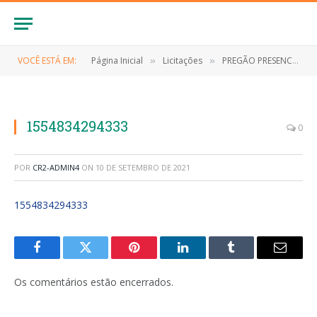
VOCÊ ESTÁ EM:
Página Inicial
Licitações
PREGÃO PRESENCIAL Nº 004/2019 (CONTRATAÇÃO DE EMPRESA PARA REALIZAÇÃO DOS SERVIÇOS DE ORGANIZAÇÃO E PROMOÇÃO DO EVENTO CARNAVAL 2019)
»
»
1554834294333
0
POR
CR2-ADMIN4
ON
10 DE SETEMBRO DE 2021
1554834294333
Facebook
Twitter
Pinterest
LinkedIn
Tumblr
E-
mail
Os comentários estão encerrados.