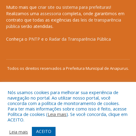
Muito mais que
criar site
ou
sistema para prefeituras
!
Realizamos uma
assessoria
completa, onde garantimos em
contrato que todas as exigências das
leis de transparência
pública
serão atendidas.
Conheça o
PNTP
e o
Radar da Transparência Pública
Todos os direitos reservados a Prefeitura Municipal de Anapurus.
Nós usamos cookies para melhorar sua experiência de
Mapa do Site
Acessar Área Administrativa
navegação no portal. Ao utilizar nosso portal, você
concorda com a política de monitoramento de cookies.
Acessar o Webmail
Para ter mais informações sobre como isso é feito, acesse
Política de cookies (
Leia mais
). Se você concorda, clique em
ACEITO.
ACEITO
Leia mais