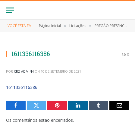
VOCÊ ESTÁ EM:
Página Inicial
Licitações
PREGÃO PRESENCIAL Nº 003/2020 (AQUISIÇÃO DE MEDICAMENTOS)
»
»
1611336116386
0
POR
CR2-ADMIN4
ON
10 DE SETEMBRO DE 2021
1611336116386
Facebook
Twitter
Pinterest
LinkedIn
Tumblr
E-
mail
Os comentários estão encerrados.