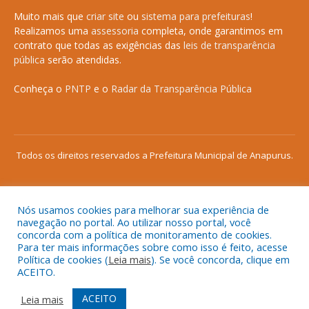
Muito mais que
criar site
ou
sistema para prefeituras
!
Realizamos uma
assessoria
completa, onde garantimos em
contrato que todas as exigências das
leis de transparência
pública
serão atendidas.
Conheça o
PNTP
e o
Radar da Transparência Pública
Todos os direitos reservados a Prefeitura Municipal de Anapurus.
Nós usamos cookies para melhorar sua experiência de
Mapa do Site
Acessar Área Administrativa
navegação no portal. Ao utilizar nosso portal, você
concorda com a política de monitoramento de cookies.
Acessar o Webmail
Para ter mais informações sobre como isso é feito, acesse
Política de cookies (
Leia mais
). Se você concorda, clique em
ACEITO.
ACEITO
Leia mais