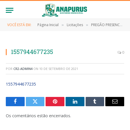
VOCÊ ESTÁ EM:
Página Inicial
Licitações
PREGÃO PRESENCIAL Nº 003/2019 (REGISTRO DE PREÇO PARA FUTURA E EVENTUAL AQUISIÇÃO DE GÁSLIQUEFEITO DE PETRÓLEO DE INTERESSE DA PREFEITURA MUNICIPAL DE ANAPURUS – MA)
»
»
1557944677235
0
POR
CR2-ADMIN4
ON
10 DE SETEMBRO DE 2021
1557944677235
Facebook
Twitter
Pinterest
LinkedIn
Tumblr
E-
mail
Os comentários estão encerrados.