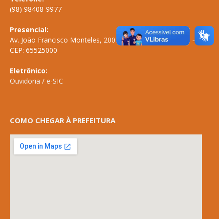
(98) 98408-9977
Presencial:
Av. João Francisco Monteles, 2001 \ Centro \ ANAPURUS – MA
CEP: 65525000
Eletrônico:
Ouvidoria
/
e-SIC
COMO CHEGAR À PREFEITURA