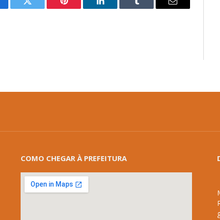
cebook
Twitter
Pinterest
LinkedIn
Tumblr
E-
mail
COMO CHEGAR À PREFEITURA