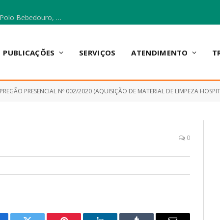
Escola Municipal Vicentina Vieira dos Santos, no Polo Bebedouro, recebeu materiais para a implantação do Cantinho da Leitura e da Sala Multidisciplinar.
PUBLICAÇÕES
SERVIÇOS
ATENDIMENTO
T
PREGÃO PRESENCIAL Nº 002/2020 (AQUISIÇÃO DE MATERIAL DE LIMPEZA HOSPITALAR, PARA ATENDER AS NECESSl,DADES DA SECRET
0