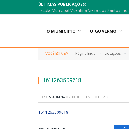
ÚLTIMAS PUBLICAÇÕES:
O MUNICÍPIO
O GOVERNO
VOCÊ ESTÁ EM:
Página Inicial
Licitações
»
»
1611263509618
POR
CR2-ADMIN4
ON
10 DE SETEMBRO DE 2021
1611263509618