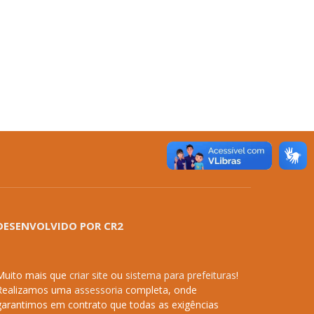
DESENVOLVIDO POR CR2
Muito mais que
criar site
ou
sistema para prefeituras
!
Realizamos uma
assessoria
completa, onde
garantimos em contrato que todas as exigências