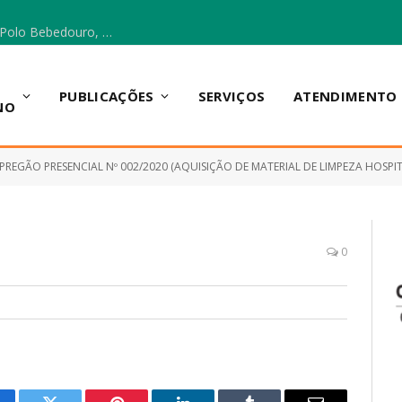
Escola Municipal Vicentina Vieira dos Santos, no Polo Bebedouro, recebeu materiais para a implantação do Cantinho da Leitura e da Sala Multidisciplinar.
PUBLICAÇÕES
SERVIÇOS
ATENDIMENTO
NO
PREGÃO PRESENCIAL Nº 002/2020 (AQUISIÇÃO DE MATERIAL DE LIMPEZA HOSPITALAR, PARA ATENDER AS NECESSl,DADES DA SECRET
0