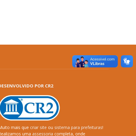
DESENVOLVIDO POR CR2
Muito mais que
criar site
ou
sistema para prefeituras
!
Realizamos uma
assessoria
completa, onde