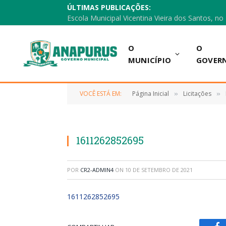
ÚLTIMAS PUBLICAÇÕES:
O
O
MUNICÍPIO
GOVER
VOCÊ ESTÁ EM:
Página Inicial
Licitações
»
»
1611262852695
POR
CR2-ADMIN4
ON
10 DE SETEMBRO DE 2021
1611262852695