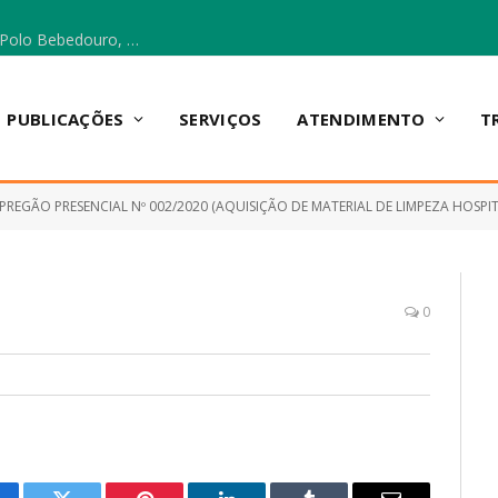
Escola Municipal Vicentina Vieira dos Santos, no Polo Bebedouro, recebeu materiais para a implantação do Cantinho da Leitura e da Sala Multidisciplinar.
PUBLICAÇÕES
SERVIÇOS
ATENDIMENTO
T
PREGÃO PRESENCIAL Nº 002/2020 (AQUISIÇÃO DE MATERIAL DE LIMPEZA HOSPITALAR, PARA ATENDER AS NECESSl,DADES DA SECRET
0