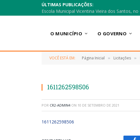
ÚLTIMAS PUBLICAÇÕES:
O MUNICÍPIO
O GOVERNO
VOCÊ ESTÁ EM:
Página Inicial
Licitações
»
»
1611262598506
POR
CR2-ADMIN4
ON
10 DE SETEMBRO DE 2021
1611262598506