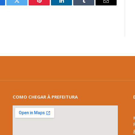
cebook
Twitter
Pinterest
LinkedIn
Tumblr
E-
mail
COMO CHEGAR À PREFEITURA