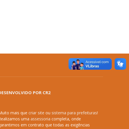
DESENVOLVIDO POR CR2
Muito mais que
criar site
ou
sistema para prefeituras
!
Realizamos uma
assessoria
completa, onde
garantimos em contrato que todas as exigências