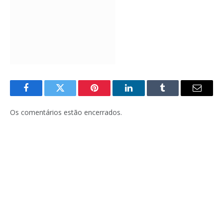
Facebook
Twitter
Pinterest
LinkedIn
Tumblr
E-
mail
Os comentários estão encerrados.