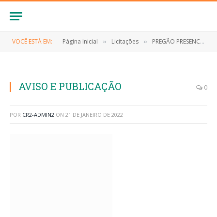
VOCÊ ESTÁ EM:
Página Inicial
Licitações
PREGÃO PRESENCIAL Nº 001/2022-SRP (REGISTRO DE PREÇOS PARA AQUISIÇÃO DE SUPRIMENTOS, EQUIPAMENTOS E ELETRÔNICOS DE INFORMÁTICA)
»
»
AVISO E PUBLICAÇÃO
0
POR
CR2-ADMIN2
ON
21 DE JANEIRO DE 2022