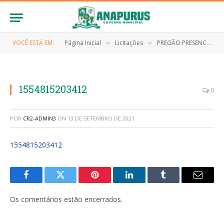
VOCÊ ESTÁ EM:
Página Inicial
Licitações
PREGÃO PRESENCIAL Nº 001/2019-SRP (Registro de preço para futura e eventual fornecimento de combustíveis para atender a Prefeitura Municipal de Anapurus e demais Secretarias)
»
»
1554815203412
0
POR
CR2-ADMIN3
ON
13 DE SETEMBRO DE 2021
1554815203412
Facebook
Twitter
Pinterest
LinkedIn
Tumblr
E-
mail
Os comentários estão encerrados.