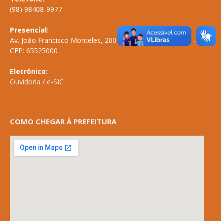
(98) 98408-9977
Presencial:
Av. João Francisco Monteles, 2001 \ Centro \ ANAPURUS – MA
CEP: 65525000
Eletrônico:
Ouvidoria
/
e-SIC
COMO CHEGAR À PREFEITURA